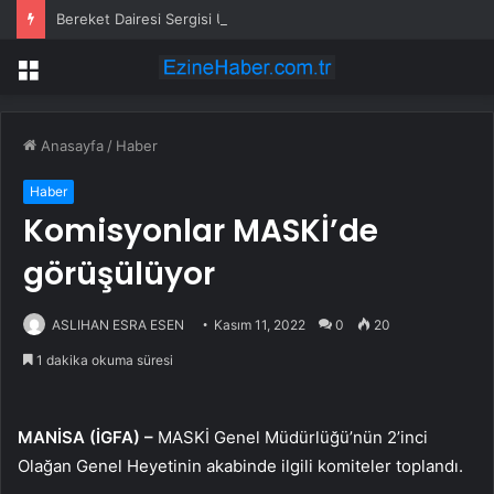
Bereket Dairesi Sergisi Üsküdar’da
Menü
Anasayfa
/
Haber
Haber
Komisyonlar MASKİ’de
görüşülüyor
ASLIHAN ESRA ESEN
Kasım 11, 2022
0
20
1 dakika okuma süresi
MANİSA (İGFA) –
MASKİ Genel Müdürlüğü’nün 2’inci
Olağan Genel Heyetinin akabinde ilgili komiteler toplandı.