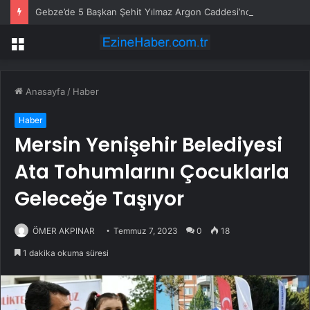
Gebze’de 5 Başkan Şehit Yılmaz Argon Caddesi’nde
Menü
Anasayfa
/
Haber
Haber
Mersin Yenişehir Belediyesi
Ata Tohumlarını Çocuklarla
Geleceğe Taşıyor
ÖMER AKPINAR
Temmuz 7, 2023
0
18
1 dakika okuma süresi