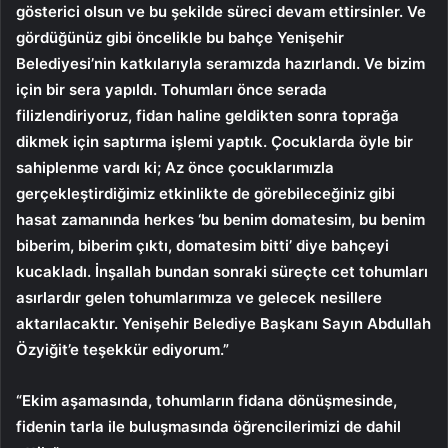
gösterici olsun ve bu şekilde süreci devam ettirsinler. Ve
gördüğünüz gibi öncelikle bu bahçe Yenişehir
Belediyesi’nin katkılarıyla seramızda hazırlandı. Ve bizim
için bir sera yapıldı. Tohumları önce serada
filizlendiriyoruz, fidan haline geldikten sonra toprağa
dikmek için saptırma işlemi yaptık. Çocuklarda öyle bir
sahiplenme vardı ki; Az önce çocuklarımızla
gerçekleştirdiğimiz etkinlikte de görebileceğiniz gibi
hasat zamanında herkes ‘bu benim domatesim, bu benim
biberim, biberim çıktı, domatesim bitti’ diye bahçeyi
kucakladı. İnşallah bundan sonraki süreçte cet tohumları
asırlardır gelen tohumlarımıza ve gelecek nesillere
aktarılacaktır. Yenişehir Belediye Başkanı Sayın Abdullah
Özyiğit’e teşekkür ediyorum.”
“Ekim aşamasında, tohumların fidana dönüşmesinde,
fidenin tarla ile buluşmasında öğrencilerimizi de dahil