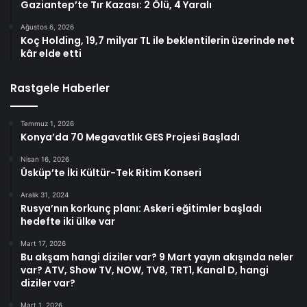
Gaziantep’te Tır Kazası: 2 Ölü, 4 Yaralı
Ağustos 6, 2026
Koç Holding, 19,7 milyar TL ile beklentilerin üzerinde net
kâr elde etti
Rastgele Haberler
Temmuz 1, 2026
Konya’da 70 Megavatlık GES Projesi Başladı
Nisan 16, 2026
Üsküp’te İki Kültür-Tek Ritim Konseri
Aralık 31, 2024
Rusya’nın korkunç planı: Askeri eğitimler başladı
hedefte iki ülke var
Mart 17, 2026
Bu akşam hangi diziler var? 9 Mart yayın akışında neler
var? ATV, Show TV, NOW, TV8, TRT1, Kanal D, hangi
diziler var?
Mart 1, 2026