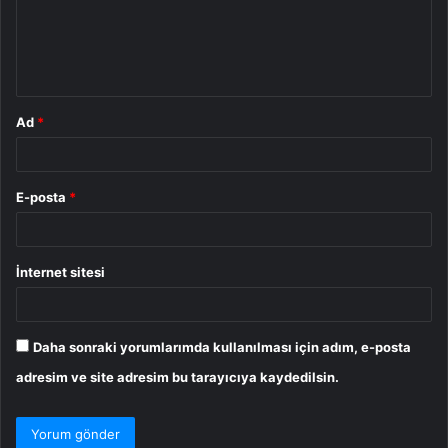
u
m
*
Ad
*
E-posta
*
İnternet sitesi
Daha sonraki yorumlarımda kullanılması için adım, e-posta
adresim ve site adresim bu tarayıcıya kaydedilsin.