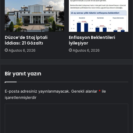
Düzce’de Staj İptali
Enflasyon Beklentileri
İddiası: 21 Gözaltı
İyileşiyor
Ağustos 6, 2026
Ağustos 6, 2026
Bir yanıt yazın
E-posta adresiniz yayınlanmayacak.
Gerekli alanlar
*
ile
işaretlenmişlerdir
Y
o
r