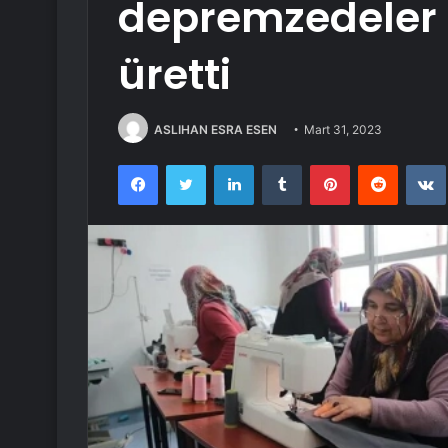
depremzedeler i
üretti
ASLIHAN ESRA ESEN
Mart 31, 2023
Facebook
Twitter
LinkedIn
Tumblr
Pinterest
Reddit