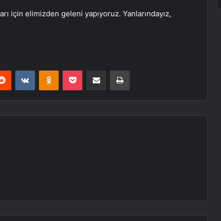
ı için elimizden geleni yapıyoruz. Yanlarındayız,
erest
Reddit
VKontakte
Odnoklassniki
Pocket
E-Posta ile paylaş
Yazdır