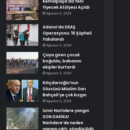
Kemalpaşa’da Yeni
Yiyecek Atölyesi Açıldı
Ağustos 5, 2026
Adana’da DEAŞ
Operasyonu: 16 Şüpheli
Yakalandı
Ağustos 5, 2026
Çaya giren çocuk
boğuldu, babasını
ekipler kurtardı
Ağustos 5, 2026
Kılıçdarıoğlu’nun
Sözcüsü Müslim Sarı
Bahçeli’ye çok kızgın
Ağustos 5, 2026
İzmir Narlıdere yangın
SON DAKİKA!
Narlıdere’de neden
yangın çıktı, söndürüldü