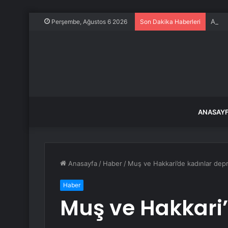
Akary
Perşembe, Ağustos 6 2026
Son Dakika Haberleri
ANASAY
Anasayfa
/
Haber
/
Muş ve Hakkari’de kadınlar depr
Haber
Muş ve Hakkari’