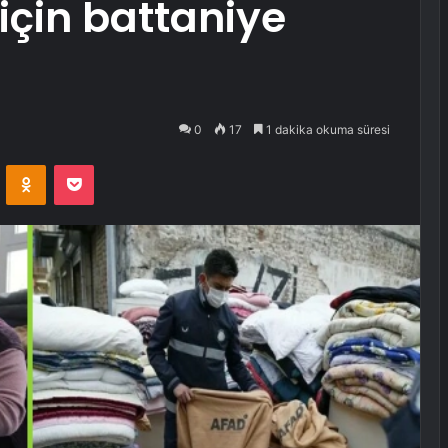
çin battaniye
0
17
1 dakika okuma süresi
VKontakte
Odnoklassniki
Pocket