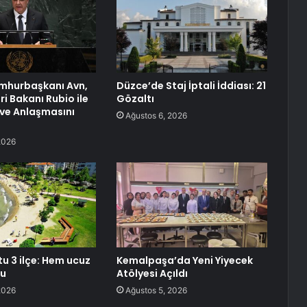
mhurbaşkanı Avn,
Düzce’de Staj İptali İddiası: 21
ri Bakanı Rubio ile
Gözaltı
ve Anlaşmasını
Ağustos 6, 2026
2026
tu 3 ilçe: Hem ucuz
Kemalpaşa’da Yeni Yiyecek
lu
Atölyesi Açıldı
2026
Ağustos 5, 2026