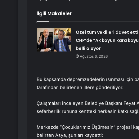
İlgili Makaleler
Özel tüm vekilleri davet etti
CHP’de “Ak koyun kara koyu
belli oluyor
Ağustos 6, 2026
Bu kapsamda depremzedelerin ısınması için batt
tarafından belirlenen illere gönderiliyor.
Çalışmaları inceleyen Belediye Başkanı Feyat A
seferberlik ruhuna kentteki herkesin katkı sağl
Merkezde “Çocuklarımız Üşümesin” projesi kap
belirten Asya, şunları kaydetti: