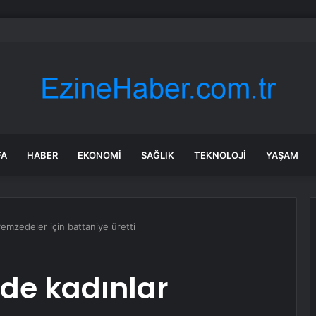
akıta dev zam geldi: Motorin 80 liranın üzerine çıktı
FA
HABER
EKONOMI
SAĞLIK
TEKNOLOJI
YAŞAM
emzedeler için battaniye üretti
de kadınlar