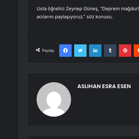
Usta öğretici Zeynep Güneş, “Deprem mağdurlar
acılarını paylaşıyoruz.” söz konusu.
Facebook
Twitter
LinkedIn
Tumblr
Pint
Paylaş
ASLIHAN ESRA ESEN