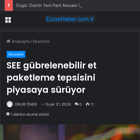
Özgür Özel’in Yeni Parti Mesaisi Sürüyor… “Pm”, “Cao” ve “Myk” Toplantılarına Başkanlık Etti
Menü
Anasayfa
/
Ekonomi
Ekonomi
SEE gübrelenebilir et
paketleme tepsisini
piyasaya sürüyor
ONUR ÖNER
Ocak 31, 2024
0
11
1 dakika okuma süresi