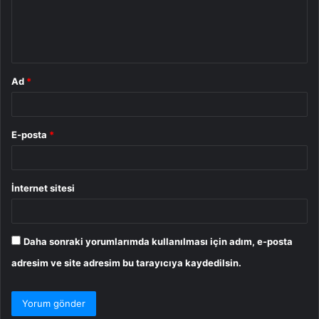
m
*
Ad
*
E-posta
*
İnternet sitesi
Daha sonraki yorumlarımda kullanılması için adım, e-posta
adresim ve site adresim bu tarayıcıya kaydedilsin.