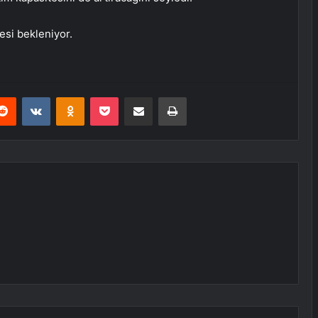
si bekleniyor.
erest
Reddit
VKontakte
Odnoklassniki
Pocket
E-Posta ile paylaş
Yazdır