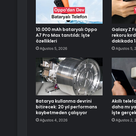
10.000 mAh bataryalı Oppo
Galaxy Z Fo
A7 Pro Max tanıtıldı: İşte
rekoru kırd
özellikleri
dakikada 14
Ağustos 5, 2026
Ağustos 5, 
Batarya kullanma devrini
Akıllı tel
bitirecek: 20 yıl performans
daha mı ya
kaybetmeden çalışıyor
İşte gerçe
Ağustos 4, 2026
Ağustos 2, 