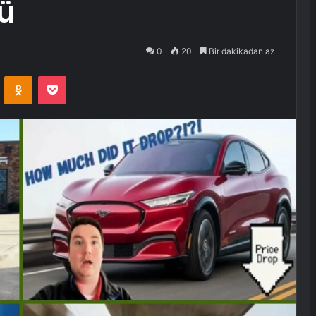
dü
0
20
Bir dakikadan az
VKontakte
Odnoklassniki
Pocket