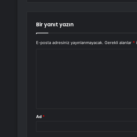
Bir yanıt yazın
E-posta adresiniz yayınlanmayacak.
Gerekli alanlar
*
i
Y
o
r
u
m
*
Ad
*