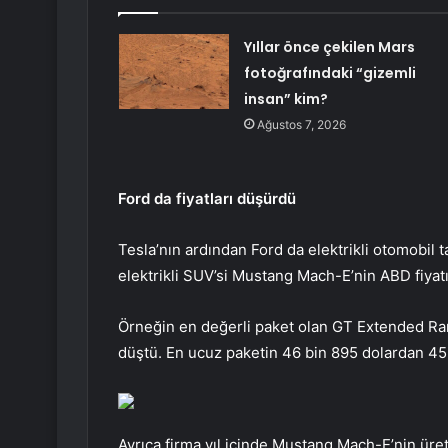
Yıllar önce çekilen Mars
fotoğrafındaki “gizemli
insan” kim?
Ağustos 7, 2026
Ford da fiyatları düşürdü
Tesla’nın ardından Ford da elektrikli otomobil t
elektrikli SUV’si Mustang Mach-E’nin ABD fiyatı
Örneğin en değerli paket olan GT Extended Ra
düştü. En ucuz paketin 46 bin 895 dolardan 45 
Ayrıca firma yıl içinde Mustang Mach-E’nin üret