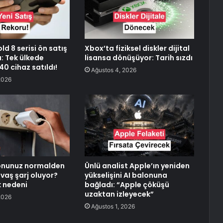
ld 8 serisi ön satış
Xbox’ta fiziksel diskler dijital
ı: Tek ülkede
lisansa dönüşüyor: Tarih sızdı
0 cihaz satıldı!
Ağustos 4, 2026
2026
efonunuz normalden
Ünlü analist Apple’ın yeniden
vaş şarj oluyor?
yükselişini AI balonuna
k nedeni
bağladı: “Apple çöküşü
uzaktan izleyecek”
2026
Ağustos 1, 2026