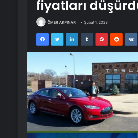
fiyatları düşür
ÖMER AKPINAR
Şubat 1, 2023
Facebook
Twitter
LinkedIn
Tumblr
Pinterest
Reddit