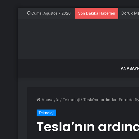
Cuma, Ağustos 7 2026
Son Dakika Haberleri
ANASAY
Anasayfa
/
Teknoloji
/
Tesla’nın ardından Ford da fi
Teknoloji
Tesla’nın ardın