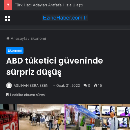
Türk Hacı Adayları Arafat’a Hızla Ulaştı
Menü
Anasayfa
/
Ekonomi
Ekonomi
ABD tüketici güveninde
sürpriz düşüş
ASLIHAN ESRA ESEN
Ocak 31, 2023
0
15
1 dakika okuma süresi