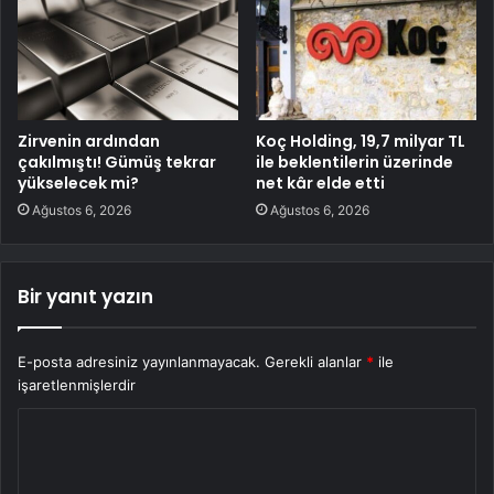
Zirvenin ardından
Koç Holding, 19,7 milyar TL
çakılmıştı! Gümüş tekrar
ile beklentilerin üzerinde
yükselecek mi?
net kâr elde etti
Ağustos 6, 2026
Ağustos 6, 2026
Bir yanıt yazın
E-posta adresiniz yayınlanmayacak.
Gerekli alanlar
*
ile
işaretlenmişlerdir
Y
o
r