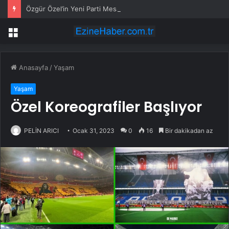
Özgür Özel’in Yeni Parti Mesaisi Sürüyor… “Pm”, “Cao” ve “Myk” Toplantılarına Başkanlık Etti
Menü
Anasayfa
/
Yaşam
Yaşam
Özel Koreografiler Başlıyor
PELİN ARICI
Ocak 31, 2023
0
16
Bir dakikadan az