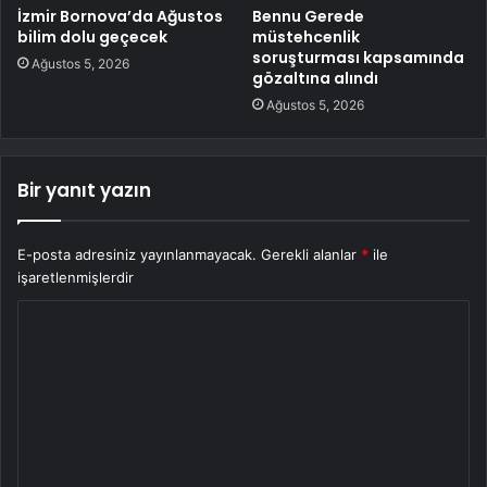
İzmir Bornova’da Ağustos
Bennu Gerede
bilim dolu geçecek
müstehcenlik
soruşturması kapsamında
Ağustos 5, 2026
gözaltına alındı
Ağustos 5, 2026
Bir yanıt yazın
E-posta adresiniz yayınlanmayacak.
Gerekli alanlar
*
ile
işaretlenmişlerdir
Y
o
r
u
m
*