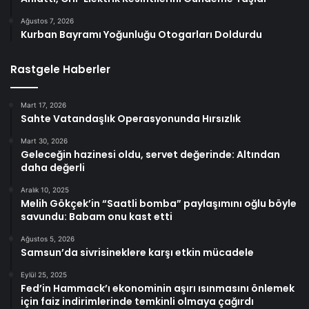
Ağustos 7, 2026
Kurban Bayramı Yoğunluğu Otogarları Doldurdu
Rastgele Haberler
Mart 17, 2026
Sahte Vatandaşlık Operasyonunda Hırsızlık
Mart 30, 2026
Geleceğin hazinesi oldu, servet değerinde: Altından
daha değerli
Aralık 10, 2025
Melih Gökçek’in “Saatli bomba” paylaşımını oğlu böyle
savundu: Babam onu kast etti
Ağustos 5, 2026
Samsun’da sivrisineklere karşı etkin mücadele
Eylül 25, 2025
Fed’in Hammack’ı ekonominin aşırı ısınmasını önlemek
için faiz indirimlerinde temkinli olmaya çağırdı