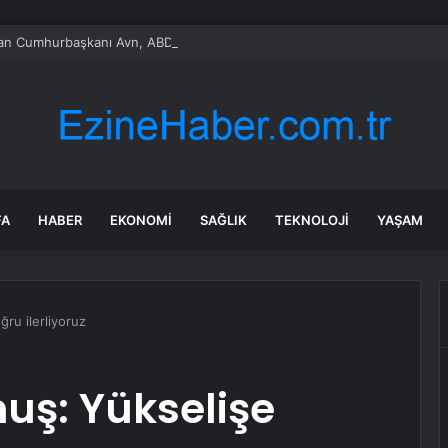
n Cumhurbaşkanı Avn, ABD Dışişleri Bakanı Rubio ile Üçlü Çerçeve Anl
FA
HABER
EKONOMI
SAĞLIK
TEKNOLOJI
YAŞAM
ru ilerliyoruz
ş: Yükselişe