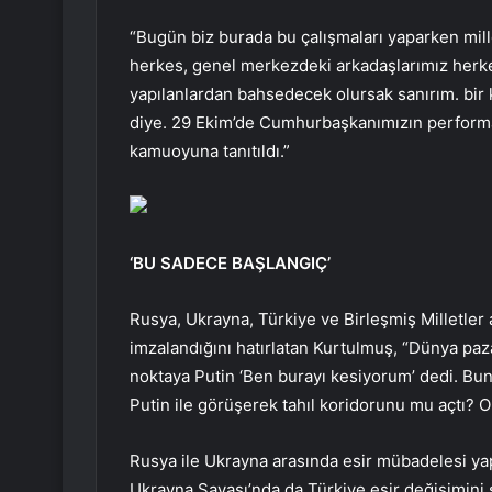
“Bugün biz burada bu çalışmaları yaparken milletv
herkes, genel merkezdeki arkadaşlarımız herke
yapılanlardan bahsedecek olursak sanırım. bir
diye. 29 Ekim’de Cumhurbaşkanımızın performa
kamuoyuna tanıtıldı.”
‘BU SADECE BAŞLANGIÇ’
Rusya, Ukrayna, Türkiye ve Birleşmiş Milletler 
imzalandığını hatırlatan Kurtulmuş, “Dünya pazar
noktaya Putin ‘Ben burayı kesiyorum’ dedi. Bu
Putin ile görüşerek tahıl koridorunu mu açtı? O 
Rusya ile Ukrayna arasında esir mübadelesi yap
Ukrayna Savaşı’nda da Türkiye esir değişimini 