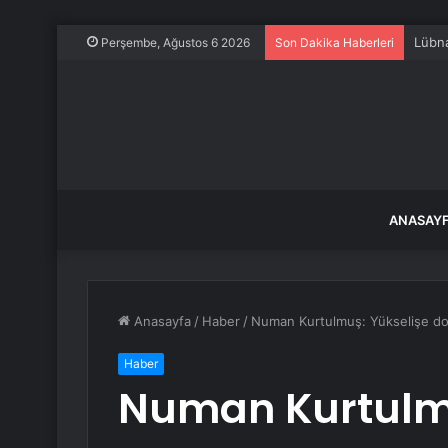
Lübna
Perşembe, Ağustos 6 2026
Son Dakika Haberleri
ANASAY
Anasayfa
/
Haber
/
Numan Kurtulmuş: Yükselişe doğ
Haber
Numan Kurtulmu