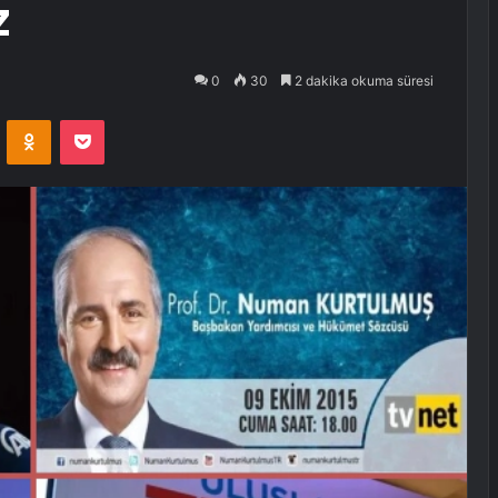
z
0
30
2 dakika okuma süresi
VKontakte
Odnoklassniki
Pocket