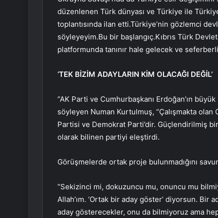
düzenlenen Türk dünyası ve Türkiye ile Türkiy
toplantısında ilan etti.Türkiye’nin gözlemci dev
söyleyeyim.Bu bir başlangıç.Kıbrıs Türk Devl
platformunda tanınır hale gelecek ve seferberliğ
‘TEK BİZİM ADAYLARIN KİM OLACAĞI DEĞİL’
“AK Parti ve Cumhurbaşkanı Erdoğan’ın büyük b
söyleyen Numan Kurtulmuş, “Çalışmakta olan CH
Partisi ve Demokrat Parti’dir. Güçlendirilmiş b
olarak bilinen partiyi eleştirdi.
Görüşmelerde ortak proje bulunmadığını savun
“Sekizinci mi, dokuzuncu mu, onuncu mu bilmiy
Allah’ım. ‘Ortak bir aday göster’ diyorsun. Bir 
aday gösterecekler, onu da bilmiyoruz ama hep