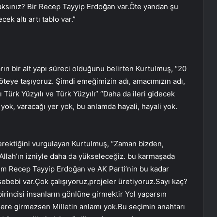
racaksınız? Bir Recep Tayyip Erdoğan var.Öte yandan şu
k altı artı tablo var.”
arın bir alt yapı süreci olduğunu belirten Kurtulmuş, “20
öteye taşıyoruz. Şimdi emeğimizin adı, amacımızın adı,
 Türk Yüzyılı ve Türk Yüzyılı” “Daha da ileri gidecek
yok, varacağı yer yok, bu anlamda hayali, hayali yok.
erektiğini vurgulayan Kurtulmuş, “Zaman bizden,
 Allah’ın izniyle daha da yükseleceğiz. bu karmaşada
im Recep Tayyip Erdoğan ve AK Parti’nin bu kadar
 sebebi var.Çok çalışıyoruz,projeler üretiyoruz.Sayı kaç?
birincisi insanların gönlüne girmektir Yol yaparsın
ere girmezsen Milletin anlamı yok.Bu seçimin anahtarı