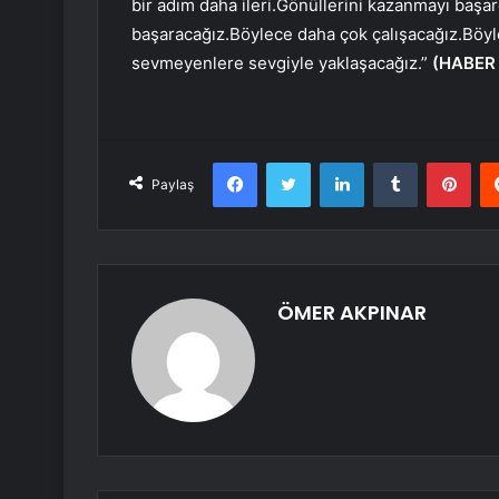
bir adım daha ileri.Gönüllerini kazanmayı başa
başaracağız.Böylece daha çok çalışacağız.Böyle
sevmeyenlere sevgiyle yaklaşacağız.”
(HABER
Facebook
Twitter
LinkedIn
Tumblr
Pint
Paylaş
ÖMER AKPINAR