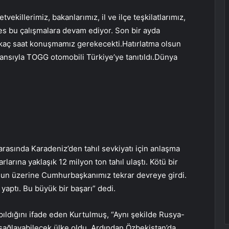
ekillerimiz, bakanlarımız, il ve ilçe teşkilatlarımız,
s bu çalışmalara devam ediyor. Son bir ayda
 kaç saat konuşmamız gerekecekti.Hatırlatma olsun
nsıyla TOGG otomobili Türkiye’ye tanıtıldı.Dünya
arasında Karadeniz’den tahıl sevkiyatı için anlaşma
larına yaklaşık 12 milyon ton tahıl ulaştı. Kötü bir
nun üzerine Cumhurbaşkanımız tekrar devreye girdi.
yaptı. Bu büyük bir başarı” dedi.
ıldığını ifade eden Kurtulmuş, “Aynı şekilde Rusya-
sağlayabilecek ülke oldu. Ardından Özbekistan’da