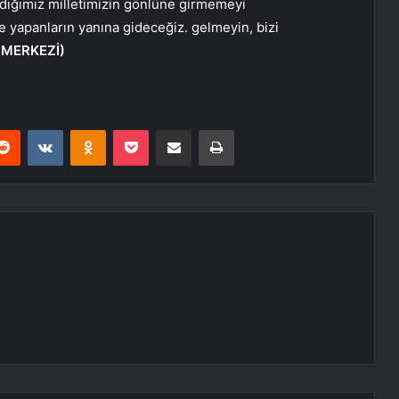
rdığımız milletimizin gönlüne girmemeyi
 yapanların yanına gideceğiz. gelmeyin, bizi
 MERKEZİ)
erest
Reddit
VKontakte
Odnoklassniki
Pocket
E-Posta ile paylaş
Yazdır