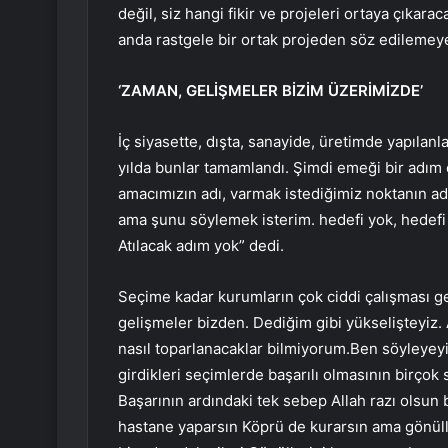
değil, siz hangi fikir ve projeleri ortaya çıka
anda rastgele bir ortak projeden söz edilemeyece
‘ZAMAN, GELİŞMELER BİZİM ÜZERİMİZDE’
İç siyasette, dışta, sanayide, üretimde yapılanl
yılda bunlar tamamlandı. Şimdi emeği bir adım 
amacımızın adı, varmak istediğimiz noktanın adı
ama şunu söylemek isterim. hedefi yok, hedefi 
Atılacak adım yok” dedi.
Seçime kadar kurumların çok ciddi çalışması g
gelişmeler bizden. Dediğim gibi yükselişteyiz.
nasıl toparlanacaklar bilmiyorum.Ben söyleyey
girdikleri seçimlerde başarılı olmasının birçok
Başarının ardındaki tek sebep Allah razı olsun 
hastane yaparsın Köprü de kurarsın ama gönüll