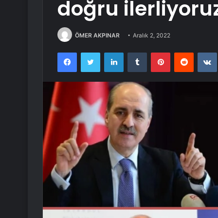
doğru ilerliyoru
ÖMER AKPINAR
Aralık 2, 2022
Facebook
Twitter
LinkedIn
Tumblr
Pinterest
Reddit