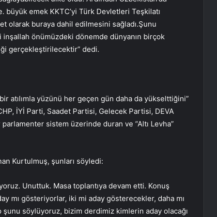
e. büyük emek KKTC’yi Türk Devletleri Teşkilatı
let olarak buraya dahil edilmesini sağladı.Şunu
eti inşallah önümüzdeki dönemde dünyanın birçok
i gerçekleştirilecektir” dedi.
ir atılımla yüzünü her geçen gün daha da yükselttiğini”
P, İYİ Parti, Saadet Partisi, Gelecek Partisi, DEVA
ir parlamenter sistem üzerinde duran ve “Altı Levha”
an Kurtulmuş, şunları söyledi:
oruz. Unuttuk. Masa toplantıya devam etti. Konuş
aday mı gösteriyorlar, iki mi aday gösterecekler, daha mı
 şunu söylüyoruz, bizim derdimiz kimlerin aday olacağı