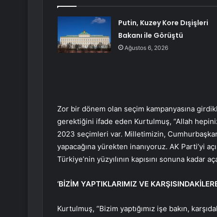
Putin, Kuzey Kore Dışişleri
Bakanı ile Görüştü
Ağustos 6, 2026
Zor bir dönem olan seçim kampanyasına girdikle
gerektiğini ifade eden Kurtulmuş, “Allah hepini
2023 seçimleri var. Milletimizin, Cumhurbaşk
yapacağına yürekten inanıyoruz. AK Parti’yi açık
Türkiye’nin yüzyılının kapısını sonuna kadar aça
‘BİZİM YAPTIKLARIMIZ VE KARŞISINDAKİLER
Kurtulmuş, “Bizim yaptığımız işe bakın, karşıdak