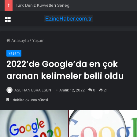
Türk Deniz Kuvvetleri Senegal’de Görevde
Menü
Anasayfa
/
Yaşam
Yaşam
2022’de Google’da en çok
aranan kelimeler belli oldu
ASLIHAN ESRA ESEN
Aralık 12, 2022
0
21
1 dakika okuma süresi