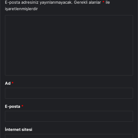
E-posta adresiniz yayınlanmayacak.
Gerekli alanlar
*
ile
işaretlenmişlerdir
Y
o
r
u
m
*
Ad
*
E-posta
*
İnternet sitesi